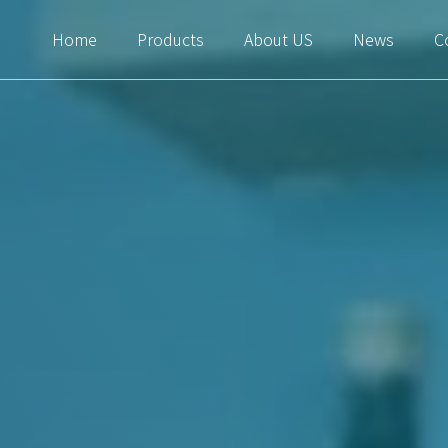
Home
Products
About US
News
C